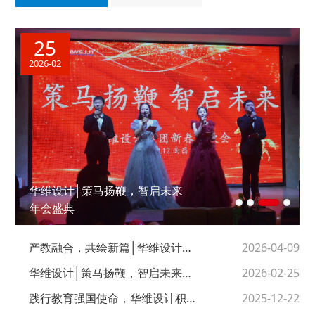
25
2026-02
华维设计│策马扬鞭，智启未来
年会盛典
产教融合，共绘新篇│华维设计集
2026-04-09
团与江西师范大学共建研究生实践
华维设计│策马扬鞭，智启未来年
2026-02-25
基地
会盛典
践行教育强国使命，华维设计积极
2025-12-22