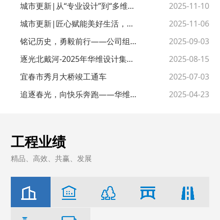
助力职业教育校企合作
城市更新|从“专业设计”到“多维服
2025-11-10
务”
城市更新|匠心赋能美好生活，专
2025-11-06
业铸就社区未来
铭记历史，勇毅前行——公司组织
2025-09-03
员工观看抗战胜利80周年阅兵盛典
逐光北戴河-2025年华维设计集团
2025-08-15
秦皇岛之旅圆满落幕
宜春市秀月大桥竣工通车
2025-07-03
追逐春光，向快乐奔跑——华维设
2025-04-23
计集团2025年春季踏青活动圆满举
行
工程业绩
精品、高效、共赢、发展